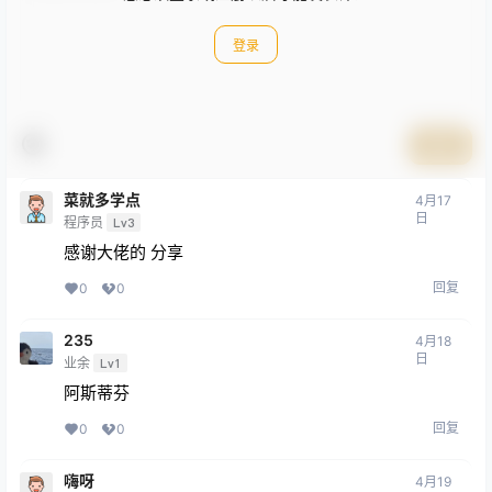
登录
提交
菜就多学点
4月17
日
程序员
Lv3
感谢大佬的 分享
回复
0
0
235
4月18
日
业余
Lv1
阿斯蒂芬
回复
0
0
嗨呀
4月19