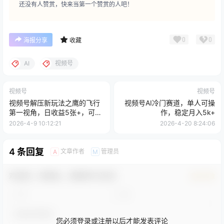
还没有人赞赏，快来当第一个赞赏的人吧！
0
0
海报分享
收藏
AI
视频号
视频号
视频号
视频号解压新玩法之鹰的飞行
视频号AI冷门赛道，单人可操
第一视角，日收益5张+，可多
作，稳定月入5k+
平台变现，玩法可升级拓展，
2026-4-9 10:12:21
2026-4-20 8:24:06
小白直接无脑复刻
4 条回复
文章作者
管理员
A
M
欢迎您，新朋友，感谢参与互动！
确认修改
您必须登录或注册以后才能发表评论