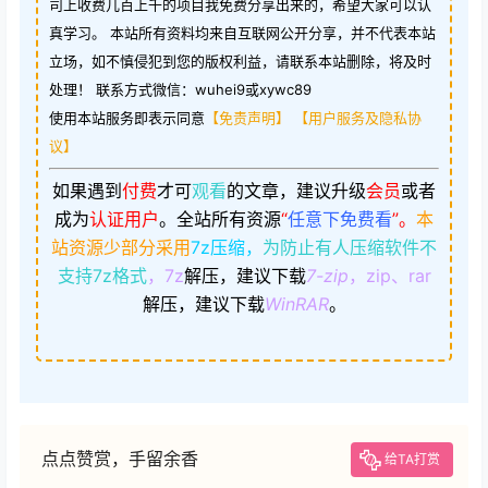
司上收费几百上千的项目我免费分享出来的，希望大家可以认
真学习。 本站所有资料均来自互联网公开分享，并不代表本站
立场，如不慎侵犯到您的版权利益，请联系本站删除，将及时
处理！ 联系方式微信：wuhei9或xywc89
使用本站服务即表示同意
【免责声明】
【用户服务及隐私协
议】
如果遇到
付费
才可
观看
的文章，建议升级
会员
或者
成为
认证用户
。
全站所有资源
“
任意下免费看
”。
本
站资源少部分采用
7z压缩，
为防止有人压缩软件不
支持7z格式
，7z
解压，建议下载
7-zip
，zip、rar
解压，建议下载
WinRAR
。
点点赞赏，手留余香
给TA打赏