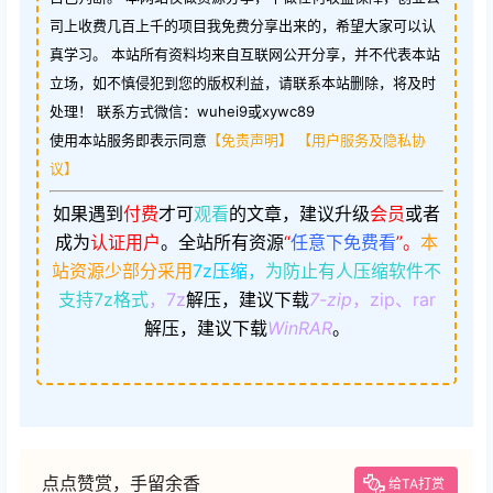
司上收费几百上千的项目我免费分享出来的，希望大家可以认
真学习。 本站所有资料均来自互联网公开分享，并不代表本站
立场，如不慎侵犯到您的版权利益，请联系本站删除，将及时
处理！ 联系方式微信：wuhei9或xywc89
使用本站服务即表示同意
【免责声明】
【用户服务及隐私协
议】
如果遇到
付费
才可
观看
的文章，建议升级
会员
或者
成为
认证用户
。
全站所有资源
“
任意下免费看
”。
本
站资源少部分采用
7z压缩，
为防止有人压缩软件不
支持7z格式
，7z
解压，建议下载
7-zip
，zip、rar
解压，建议下载
WinRAR
。
点点赞赏，手留余香
给TA打赏