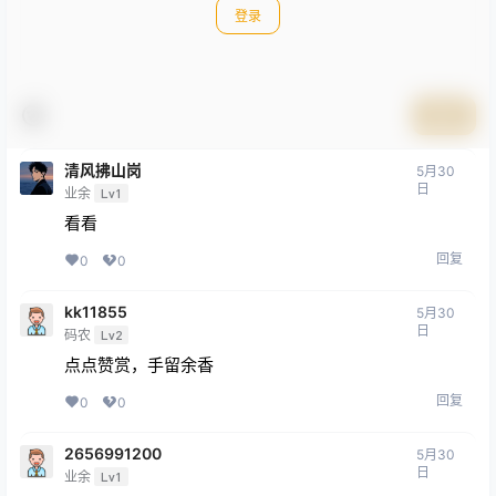
登录
提交
清风拂山岗
5月30
日
业余
Lv1
看看
回复
0
0
kk11855
5月30
日
码农
Lv2
点点赞赏，手留余香
回复
0
0
2656991200
5月30
日
业余
Lv1