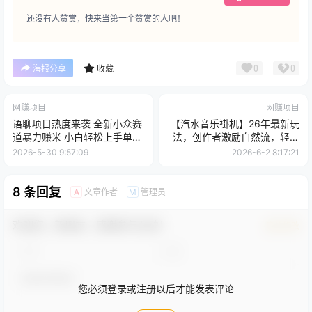
还没有人赞赏，快来当第一个赞赏的人吧！
0
0
海报分享
收藏
网赚项目
网赚项目
语聊项目热度来袭 全新小众赛
【汽水音乐褂机】26年最新玩
道暴力赚米 小白轻松上手单日
法，创作者激励自然流，轻松
400+
月收5000-10000
2026-5-30 9:57:09
2026-6-2 8:17:21
8 条回复
文章作者
管理员
A
M
欢迎您，新朋友，感谢参与互动！
确认修改
您必须登录或注册以后才能发表评论