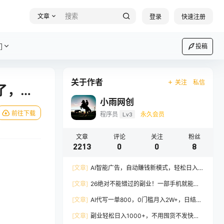
文章
登录
快速注册
们
投稿
关于作者
关注
私信
了，…
小雨网创
前往下载
程序员
Lv3
永久会员
文章
评论
关注
粉丝
2213
0
0
8
[文章]
AI智能广告，自动賺钱新模式，轻松日入
500+，主业副业都可做，适合任何人群
[文章]
26绝对不能错过的副业！一部手机就能操
作，保底日入500+，长期稳定可做！
[文章]
AI代写一单800，0门槛月入2W+，日结不
压款，长期可干
[文章]
副业轻松日入1000+，不用囤货不发快