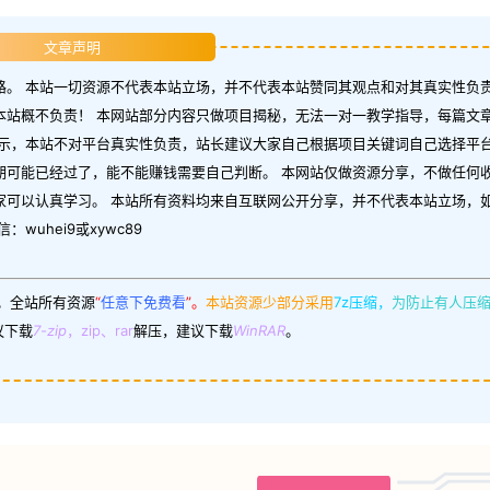
文章声明
。 本站一切资源不代表本站立场，并不代表本站赞同其观点和对其真实性负责
本站概不负责！ 本网站部分内容只做项目揭秘，无法一对一教学指导，每篇文
示，本站不对平台真实性负责，站长建议大家自己根据项目关键词自己选择平台
期可能已经过了，能不能赚钱需要自己判断。 本网站仅做资源分享，不做任何
家可以认真学习。 本站所有资料均来自互联网公开分享，并不代表本站立场，
uhei9或xywc89
。
全站所有资源
“
任意下免费看
”。
本站资源少部分采用
7z压缩，
为防止有人压
议下载
7-zip
，zip、rar
解压，建议下载
WinRAR
。