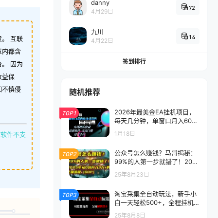
danny
72
4月29日
九川
14
。 互联
4月22日
章内都含
签到排行
。 因为
收益保
如不慎侵
随机推荐
2026年最美金EA挂机项目，
TOP1
每天几分钟，单窗口月入600
+，可矩阵，一台电脑支持多
1月18日
缩软件不支
开窗口无任何限制
公众号怎么赚钱？马哥揭秘：
TOP2
99%的人第一步就错了！202
5年从0到月入3万+的正确流
25年8月23日
程 (SOP)
淘宝采集全自动玩法，新手小
TOP3
白一天轻松500+，全程挂机
解放双手
25年8月8日