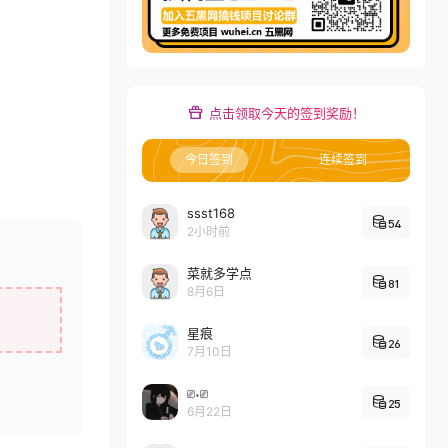
点击领取今天的签到奖励！
今日签到
连续签到
ssst168
54
2小时前
菜就多学点
81
8月6日
星痕
26
7月10日
⎚˕⎚
25
6月22日