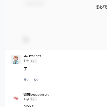
您必须
abc1234567
业余
Lv1
学
0
0
极擞jisoudpdnsorg
业余
Lv1
DDYS