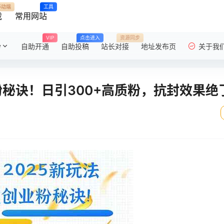
移动端
工具
载
常用网站
VIP
点击进入
资源同步
粉
自助开通
自助投稿
站长对接
地址发布页
关于我
粉秘诀！日引300+高质粉，抗封效果绝