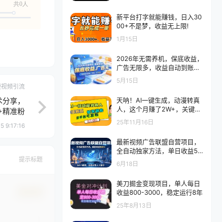
共0人
新平台打字就能赚钱，日入30
00+不是梦，收益无上限!
1月15日
2026年无需养机，保底收益，
广告无限多，收益自动到账，
多机一天200+
5月15日
短视频引流
术分享，
天呐！AI一键生成，动漫转真
人，这个月赚了2W+，关键这
+精准粉
个AI还完全免费
25年11月16日
5 9:17:16
最新视频广告联盟自营项目，
全自动独家方法，单日收益50
0+，从0-1教程，全程无需人
提示标题
6月18日
工值守
美刀掘金变现项目，单人每日
确认修改
收益800-3000，稳定运行8年
25年8月13日