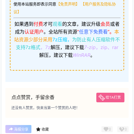
使用本站服务即表示同意
【免责声明】
【用户服务及隐私协
议】
如果遇到
付费
才可
观看
的文章，建议升级
会员
或者
成为
认证用户
。
全站所有资源
“
任意下免费看
”。
本
站资源少部分采用
7z压缩，
为防止有人压缩软件不
支持7z格式
，7z
解压，建议下载
7-zip
，zip、rar
解压，建议下载
WinRAR
。
点点赞赏，手留余香
给TA打赏
还没有人赞赏，快来当第一个赞赏的人吧！
0
0
海报分享
收藏