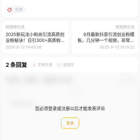
引流
短视频引流
短视频引流
2025新玩法小和尚引流高质创
9月最新抖音引流创业粉模
业粉秘诀！日引300+高质粉，
板，几分钟一个视频，非常暴
抗封效果绝了，…
力，小白直接可上手操作!
2025-8-12 15:40:38
2025-9-13 15:15:22
2 条回复
文章作者
管理员
A
M
欢迎您，新朋友，感谢参与互动！
确认修改
您必须登录或注册以后才能发表评论
登录