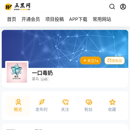
首页
开通会员
项目投稿
APP下载
常用网站
关注Ta
发私信
一口毒奶
菜鸟
Lv0
概览
发布的
关注
粉丝
收藏