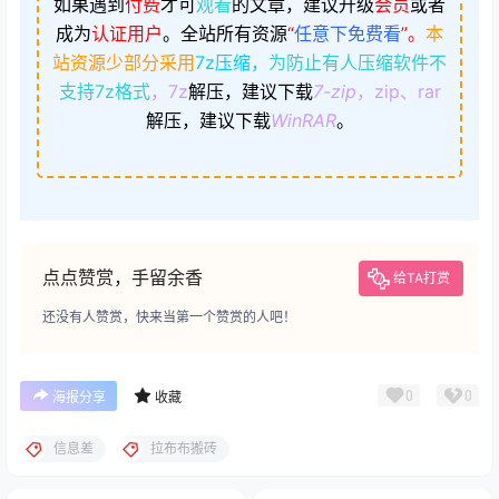
如果遇到
付费
才可
观看
的文章，建议升级
会员
或者
成为
认证用户
。
全站所有资源
“
任意下免费看
”。
本
站资源少部分采用
7z压缩，
为防止有人压缩软件不
支持7z格式
，7z
解压，建议下载
7-zip
，zip、rar
解压，建议下载
WinRAR
。
点点赞赏，手留余香
给TA打赏
还没有人赞赏，快来当第一个赞赏的人吧！
0
0
海报分享
收藏
信息差
拉布布搬砖