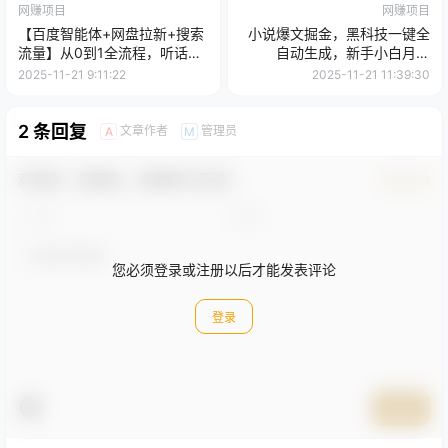
网赚项目
网赚项目
【百度智能体+网盘拉新+搜索
小说爆文掘金，黑科技一键全
流量】从0到1全流程，听话照
自动生成，新手小白月入
做小白也可以月入过万
3000+
2025-11-21 9:11:22
2025-11-21 11:39:30
2 条回复
文章作者
管理员
A
M
欢迎您，新朋友，感谢参与互动！
确认修改
您必须登录或注册以后才能发表评论
登录
提交