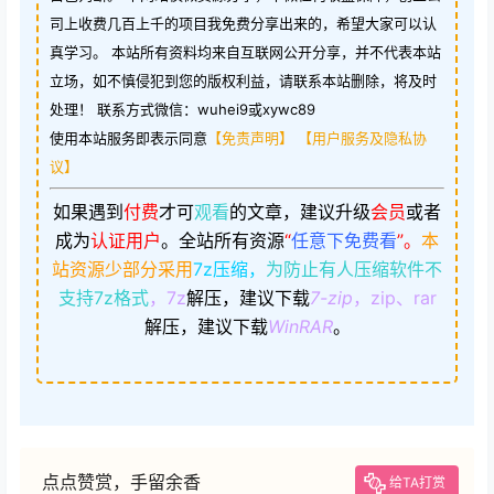
司上收费几百上千的项目我免费分享出来的，希望大家可以认
真学习。 本站所有资料均来自互联网公开分享，并不代表本站
立场，如不慎侵犯到您的版权利益，请联系本站删除，将及时
处理！ 联系方式微信：wuhei9或xywc89
使用本站服务即表示同意
【免责声明】
【用户服务及隐私协
议】
如果遇到
付费
才可
观看
的文章，建议升级
会员
或者
成为
认证用户
。
全站所有资源
“
任意下免费看
”。
本
站资源少部分采用
7z压缩，
为防止有人压缩软件不
支持7z格式
，7z
解压，建议下载
7-zip
，zip、rar
解压，建议下载
WinRAR
。
点点赞赏，手留余香
给TA打赏