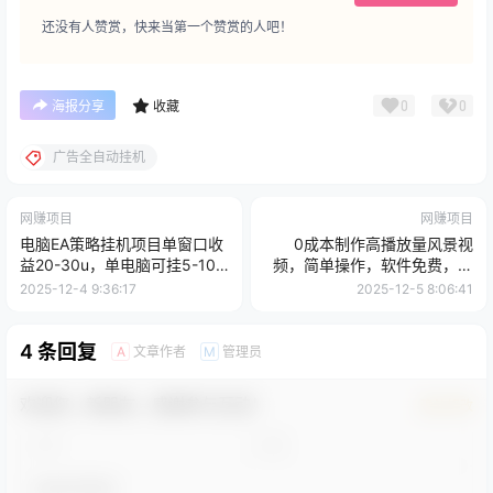
还没有人赞赏，快来当第一个赞赏的人吧！
0
0
海报分享
收藏
广告全自动挂机
网赚项目
网赚项目
电脑EA策略挂机项目单窗口收
0成本制作高播放量风景视
益20-30u，单电脑可挂5-10
频，简单操作，软件免费，单
个窗口收益稳健4位数
日收益四位数
2025-12-4 9:36:17
2025-12-5 8:06:41
4 条回复
文章作者
管理员
A
M
欢迎您，新朋友，感谢参与互动！
确认修改