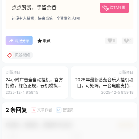
点点赞赏，手留余香
给TA打赏
还没有人赞赏，快来当第一个赞赏的人吧！
0
0
海报分享
收藏
风景视频
网赚项目
网赚项目
24小时广告全自动挂机，官方
2025年最新番茄音乐人挂机项
打款，绿色正规，云机模拟器
目，可矩阵，一台电脑支持多
均可操作，单日收益500+
个账号，每天几分钟，月入
2025-12-4 9:58:15
2025-12-5 8:59:18
1000＋
2 条回复
文章作者
管理员
A
M
欢迎您，新朋友，感谢参与互动！
确认修改