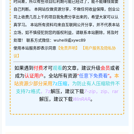
时间差，所以有些项目红利期可能已经过了，能不能赚钱需要
自己判断。 本网站仅做资源分享，不做任何收益保障，创业公
司上收费几百上千的项目我免费分享出来的，希望大家可以认
真学习。 本站所有资料均来自互联网公开分享，并不代表本站
立场，如不慎侵犯到您的版权利益，请联系本站删除，将及时
处理！ 联系方式微信：wuhei9或xywc89
使用本站服务即表示同意
【免责声明】
【用户服务及隐私协
议】
如果遇到
付费
才可
观看
的文章，建议升级
会员
或者
成为
认证用户
。
全站所有资源
“
任意下免费看
”。
本
站资源少部分采用
7z压缩，
为防止有人压缩软件不
支持7z格式
，7z
解压，建议下载
7-zip
，zip、rar
解压，建议下载
WinRAR
。