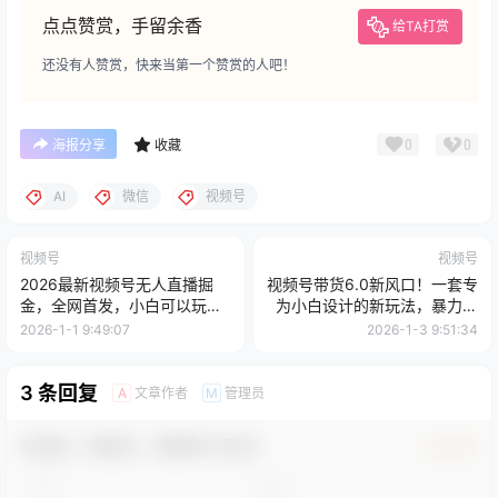
点点赞赏，手留余香
给TA打赏
还没有人赞赏，快来当第一个赞赏的人吧！
0
0
海报分享
收藏
AI
微信
视频号
视频号
视频号
2026最新视频号无人直播掘
视频号带货6.0新风口！一套专
金，全网首发，小白可以玩，
为小白设计的新玩法，暴力起
长期稳定日入1k+
号，第二天就能躺赚收益
2026-1-1 9:49:07
2026-1-3 9:51:34
3 条回复
文章作者
管理员
A
M
欢迎您，新朋友，感谢参与互动！
确认修改