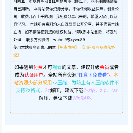
时间差，所以有些项目红利期可能已经过了，能不能赚钱需要
自己判断。 本网站仅做资源分享，不做任何收益保障，创业公
司上收费几百上千的项目我免费分享出来的，希望大家可以认
真学习。 本站所有资料均来自互联网公开分享，并不代表本站
立场，如不慎侵犯到您的版权利益，请联系本站删除，将及时
处理！ 联系方式微信：wuhei9或xywc89
使用本站服务即表示同意
【免责声明】
【用户服务及隐私协
议】
如果遇到
付费
才可
观看
的文章，建议升级
会员
或者
成为
认证用户
。
全站所有资源
“
任意下免费看
”。
本
站资源少部分采用
7z压缩，
为防止有人压缩软件不
支持7z格式
，7z
解压，建议下载
7-zip
，zip、rar
解压，建议下载
WinRAR
。