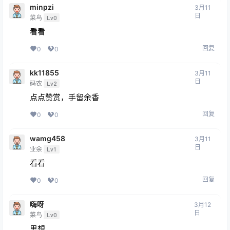
minpzi
3月11
日
菜鸟
Lv0
看看
回复
0
0
kk11855
3月11
日
码农
Lv2
点点赞赏，手留余香
回复
0
0
wamg458
3月11
日
业余
Lv1
看看
回复
0
0
嗨呀
3月12
日
菜鸟
Lv0
思想