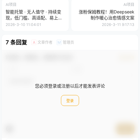
AI项目
AI项目
智能托管 · 无人值守 · 持续变
涨粉保姆教程！用Deepseek
现，低门槛、高适配、易上
制作暖心治愈情感文案
手，轻松开启智能躺赚新时代
2026-3-10 11:04:01
2026-3-11 9:17:13
7 条回复
文章作者
管理员
A
M
欢迎您，新朋友，感谢参与互动！
确认修改
您必须登录或注册以后才能发表评论
登录
提交