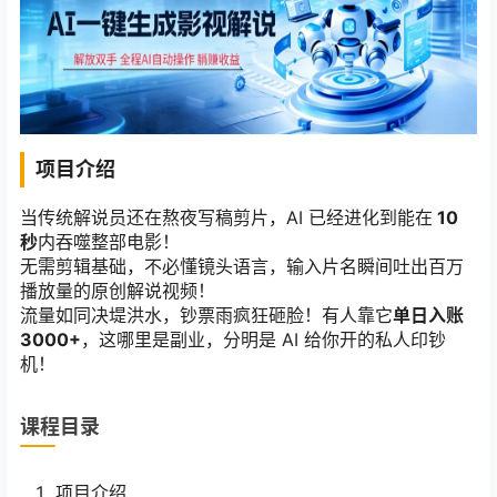
项目介绍
当传统解说员还在熬夜写稿剪片，AI 已经进化到能在
10
秒
内吞噬整部电影！
无需剪辑基础，不必懂镜头语言，输入片名瞬间吐出百万
播放量的原创解说视频！
流量如同决堤洪水，钞票雨疯狂砸脸！有人靠它
单日入账
3000+
，这哪里是副业，分明是 AI 给你开的私人印钞
机！
课程目录
项目介绍