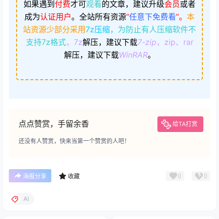
如果遇到
付费
才可
观看
的文章，建议升级
会员
或者
成为
认证用户
。
全站所有资源
“
任意下免费看
”。
本
站资源少部分采用
7z压缩，
为防止有人压缩软件不
支持7z格式
，7z
解压，建议下载
7-zip
，zip、rar
解压，建议下载
WinRAR
。
点点赞赏，手留余香
给TA打赏
还没有人赞赏，快来当第一个赞赏的人吧！
0
0
海报分享
收藏
AI