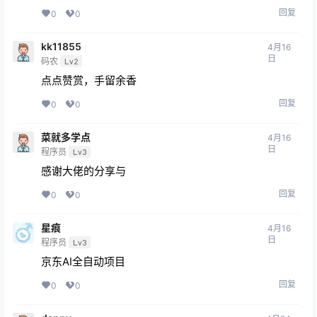
回复
0
0
kk11855
4月16
日
码农
Lv2
点点赞赏，手留余香
回复
0
0
菜就多学点
4月16
日
程序员
Lv3
感谢大佬的分享与
回复
0
0
星痕
4月16
日
程序员
Lv3
京东AI全自动项目
回复
0
0