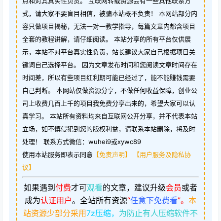
点和对其真实性负责。 互联网转载资源会有一些其他联系方
式，请大家不要盲目相信，被骗本站概不负责！ 本网站部分内
容只做项目揭秘，无法一对一教学指导，每篇文章内都含项目
全套的教程讲解，请仔细阅读。 本站分享的所有平台仅供展
示，本站不对平台真实性负责，站长建议大家自己根据项目关
键词自己选择平台。 因为文章发布时间和您阅读文章时间存在
时间差，所以有些项目红利期可能已经过了，能不能赚钱需要
自己判断。 本网站仅做资源分享，不做任何收益保障，创业公
司上收费几百上千的项目我免费分享出来的，希望大家可以认
真学习。 本站所有资料均来自互联网公开分享，并不代表本站
立场，如不慎侵犯到您的版权利益，请联系本站删除，将及时
处理！ 联系方式微信：wuhei9或xywc89
使用本站服务即表示同意
【免责声明】
【用户服务及隐私协
议】
如果遇到
付费
才可
观看
的文章，建议升级
会员
或者
成为
认证用户
。
全站所有资源
“
任意下免费看
”。
本
站资源少部分采用
7z压缩，
为防止有人压缩软件不