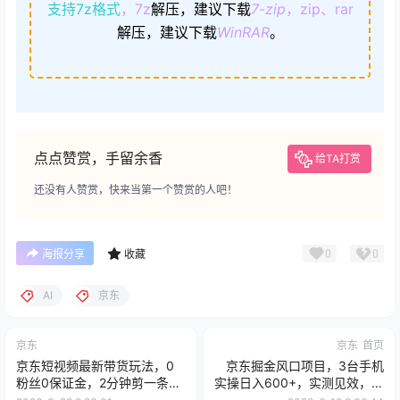
支持7z格式
，7z
解压，建议下载
7-zip
，zip、rar
解压，建议下载
WinRAR
。
点点赞赏，手留余香
给TA打赏
还没有人赞赏，快来当第一个赞赏的人吧！
0
0
海报分享
收藏
AI
京东
京东
京东
首页
京东短视频最新带货玩法，0
京东掘金风口项目，3台手机
粉丝0保证金，2分钟剪一条爆
实操日入600+，实测见效，最
款，新手也能日入1k+
新教程