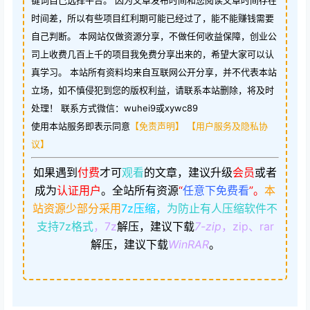
时间差，所以有些项目红利期可能已经过了，能不能赚钱需要
自己判断。 本网站仅做资源分享，不做任何收益保障，创业公
司上收费几百上千的项目我免费分享出来的，希望大家可以认
真学习。 本站所有资料均来自互联网公开分享，并不代表本站
立场，如不慎侵犯到您的版权利益，请联系本站删除，将及时
处理！ 联系方式微信：wuhei9或xywc89
使用本站服务即表示同意
【免责声明】
【用户服务及隐私协
议】
如果遇到
付费
才可
观看
的文章，建议升级
会员
或者
成为
认证用户
。
全站所有资源
“
任意下免费看
”。
本
站资源少部分采用
7z压缩，
为防止有人压缩软件不
支持7z格式
，7z
解压，建议下载
7-zip
，zip、rar
解压，建议下载
WinRAR
。