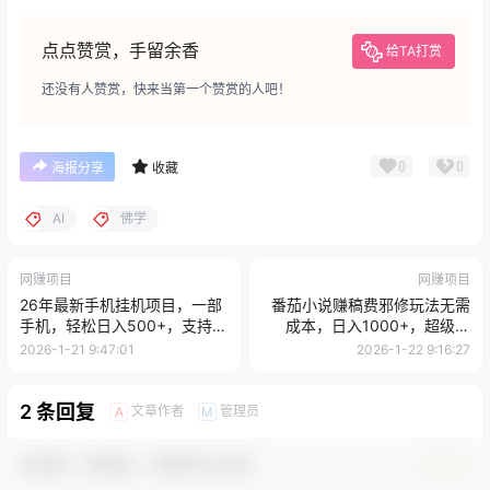
点点赞赏，手留余香
给TA打赏
还没有人赞赏，快来当第一个赞赏的人吧！
0
0
海报分享
收藏
AI
佛学
网赚项目
网赚项目
26年最新手机挂机项目，一部
番茄小说赚稿费邪修玩法无需
手机，轻松日入500+，支持矩
成本，日入1000+，超级简
阵放大
单！
2026-1-21 9:47:01
2026-1-22 9:16:27
2 条回复
文章作者
管理员
A
M
欢迎您，新朋友，感谢参与互动！
确认修改