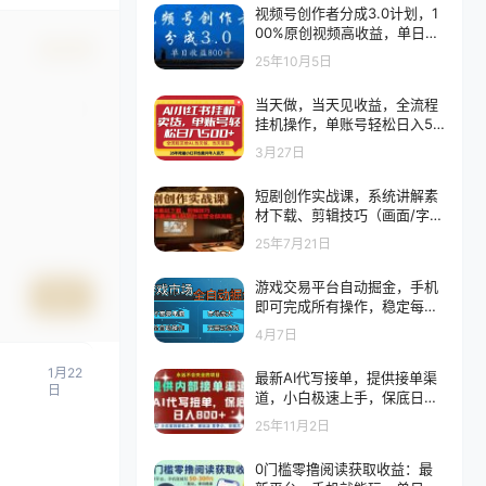
视频号创作者分成3.0计划，1
00%原创视频高收益，单日收
确认修改
益 800+
25年10月5日
当天做，当天见收益，全流程
挂机操作，单账号轻松日入50
0+
3月27日
短剧创作实战课，系统讲解素
材下载、剪辑技巧（画面/字幕
去重）和平台运营全部流程
25年7月21日
游戏交易平台自动掘金，手机
提交
即可完成所有操作，稳定每日
300+
4月7日
1月22
最新AI代写接单，提供接单渠
日
道，小白极速上手，保底日入
8张，永远不会失业的项目
25年11月2日
0门槛零撸阅读获取收益：最