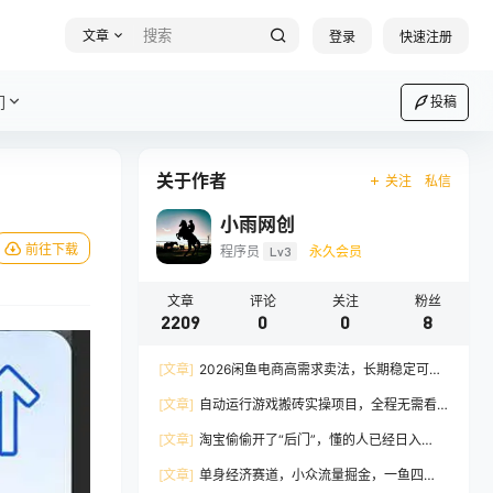
文章
登录
快速注册
们
投稿
关于作者
关注
私信
小雨网创
前往下载
程序员
Lv3
永久会员
文章
评论
关注
粉丝
2209
0
0
8
[文章]
2026闲鱼电商高需求卖法，长期稳定可
做，一单利润300
[文章]
自动运行游戏搬砖实操项目，全程无需看
守操作，收益稳定，无需任何经验，长期可做
[文章]
淘宝偷偷开了“后门”，懂的人已经日入
2K+了，无人直播无违规，一台电脑=一家24小时
[文章]
单身经济赛道，小众流量掘金，一鱼四
营业的线上门店