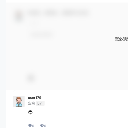
欢迎您，新朋友，感谢参与互动！
您必须
user179
业余
Lv1
😎
0
0