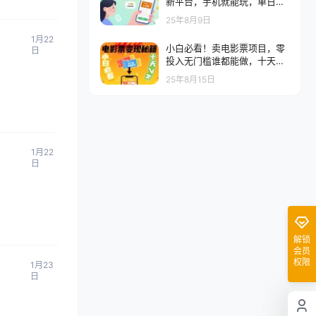
新平台，手机就能玩，单日稳
拿 50-3张 【揭秘】
25年8月9日
1月22
小白必看！卖电影票项目，零
日
投入无门槛谁都能做，十天到
手 7k，照做就行【揭秘】
25年8月15日
1月22
日
解锁
会员
权限
1月23
日