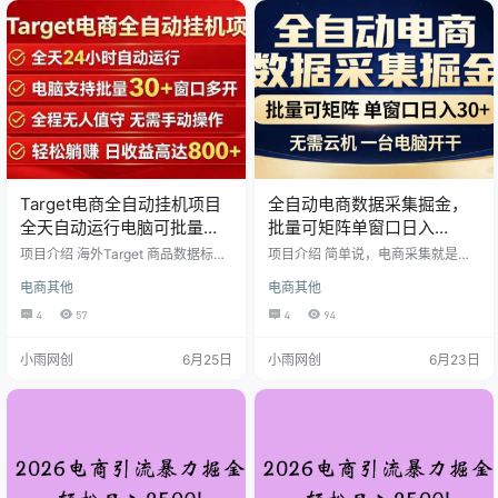
可以矩阵操作，批量的去复制，相
流付费粉的全流程，本质上就是通
应的，收入也是成倍增加的。废话
过电商开设虚拟店铺，然后上架一
我就不多说了，大家赶紧去看实
些虚拟产品从而进行卖货出单，但
操，期待大家的好消息！ 课程目录
是实际上我们要的并不是卖的一单
项目介绍 前期准备 项目…
几块钱的利润，而是通过这种形式…
Target电商全自动挂机项目
全自动电商数据采集掘金，
全天自动运行电脑可批量
批量可矩阵单窗口日入
30+窗口运行日收益入800+
30+，无需云机一台电脑开
项目介绍 海外Target 商品数据标注
项目介绍 简单说，电商采集就是电
与流量补量 AI全自动运行项目单号
干
商平台商家为了给商品“加热”、提升
电商其他
电商其他
收益20+ 电脑可批量运行纯绿色项
流量排名，而付费请人用真实账号
目 项目介绍 1；平台介绍 Target平
去浏览商品或店铺。比如，你浏览
4
57
4
94
台是一个综合性的零售平台，结合
个商品链接，商家获得流量权重，
了实体门店和在线购物，提供多样
你获得了几毛钱的佣金。一天操作
小雨网创
6月25日
小雨网创
6月23日
化的商品选择。Target平台，作为
个几百次，也是有个几十块钱的收
美国第二大的折扣店连锁企业，不
入。
仅在全美拥有众多实体门店，还提
供了在线购物平台，为消费者带来
便捷的购物体验。该平台以其广泛
的商品选择而闻名，包括知名品牌
和T…