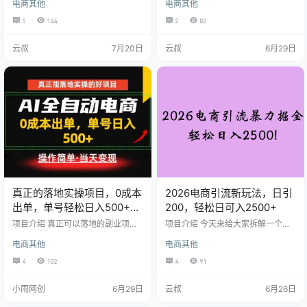
电商其他
电商其他
有一个项目，能让你一次分享，持
并且操作玩法也不一样。所以新手
续收益，甚至躺着都能收钱！🤫 这
操作前，需要根据自己情况，来选
5
144
2
82
个项目，就是【网盘掘金】——我
择适合自己平台来操作。今天这期
们团队已稳定日入1000+，最高一
课程，就来系统分享各平台的优
云叔
7月20日
云叔
6月29日
天4000+！💰 我将用三节免费课，
势，给你新手推荐。给出系统建
为你完整揭秘这套“流量管道”玩法：
议。让新手快速获得结果，打造月
项目认知：教你找到能让用户无法
入1W+店铺
拒绝的3大“稀缺资源”！ 引流实操：
把“诱饵”撒向闲鱼、小红书两大鱼
塘！ 终极变现：从“流量管道”升级
为你…
真正的落地实操项目，0成本
2026电商引流新玩法，日引
出单，单号轻松日入500+，
200，轻松日可入2500+
长期稳定！
项目介绍 真正可以落地的副业项
项目介绍 今天来给大家拆解一个关
目，0成本出单，单号保底日入500
于电商引流创业粉的课程，那这个
电商其他
电商其他
+，24小时出单，全流程托管AI，项
课程里面非常的详细，一共包含了 6
目逻辑很简单，我们将传统电商和AI
节课程，从账号如何搭建，电商平
4
102
4
91
相结合起来，在保证出单变现的前
台的介绍，以及创业粉如何在拼多
提下，极大的提高了我们的操作效
多进行安全引流，包括创业粉的多
小雨网创
6月29日
云叔
6月26日
率，节约至少我们90%的时间成
种变现在课程中都会跟大家说。外
本，时间成本降下来就意味着我们
面卖5980的电商虚拟店铺开设来引