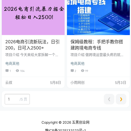
2026电商引流新玩法，日引
保姆级教程：手把手教你搭
200，日可入2500+
建跨境电商专线
项目介绍 今天来给大家拆解一个关
项目介绍 做跨境运营最头疼的就是
于电商引流创业粉的课程，那这个
网络卡顿、环境杂乱、账号莫名异
电商其他
电商其他
课程里面非常的详细，一共包含了 6
常，普通民用网络拥堵严重，路径
节课程，从账号如何搭建，电商平
杂乱，多账号运营极易触发风控，
1
104
2
99
台的介绍，以及创业粉如何在拼多
辛辛苦苦养号付诸东流。 今天分享
多进行安全引流，包括创业粉的多
一套全程保姆级搭建教程，零基础
云叔
5月8日
小雨网创
5月3日
种变现在课程中都会跟大家说。外
不用懂复杂技术，手把手教你搭建
面卖5980的电商虚拟店铺开设来引
跨境专属专线。 优化全球访问路
流付费粉的全流程，本质上就是通
径，线路纯净稳定，低延迟低掉
过电商开设虚拟店铺，然后上架一
连，适配店铺后台、海外直播、多
❮
❯
/
5 页
些虚拟产品从而进行卖货出单，但
矩阵账号运营全场景。 全程正规合
是实际上我们要的并不是卖的一单
规路线，告别共用杂乱环境，独立
几块钱的利润，而是通过这种形式…
优质网络环境加持，日常访问丝滑
流畅，…
Copyright © 2026
五黑创业网
豫ICP备2025133123号-1