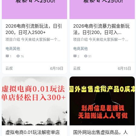
2026电商引流新玩法，日引
2026电商引流暴力掘金新玩
200，日可入2500+
法，日引200，日可入
2500+
项目介绍 今天来给大家拆解一个关
项目介绍 今天来给大家拆解一个关
于电商引流创业粉的课程，那这个
于电商引流创业粉的课程，那这个
电商其他
电商其他
课程里面非常的详细，一共包含了 6
课程里面非常的详细，一共包含了 6
节课程，从账号如何搭建，电商平
节课程，从账号如何搭建，电商平
1
76
2
51
台的介绍，以及创业粉如何在拼多
台的介绍，以及创业粉如何在拼多
多进行安全引流，包括创业粉的多
多进行安全引流，包括创业粉的多
云叔
6月19日
云叔
6月15日
种变现在课程中都会跟大家说。外
种变现在课程中都会跟大家说。外
面卖5980的电商虚拟店铺开设来引
面卖5980的电商虚拟店铺开设来引
流付费粉的全流程，本质上就是通
流付费粉的全流程，本质上就是通
过电商开设虚拟店铺，然后上架一
过电商开设虚拟店铺，然后上架一
些虚拟产品从而进行卖货出单，但
些虚拟产品从而进行卖货出单，但
是实际上我们要的并不是卖的一单
是实际上我们要的并不是卖的一单
几块钱的利润，而是通过这种形式…
几块钱的利润，而是通过这种形式…
虚拟电商0.01玩法解密单店
国外网站出售虚拟商品，人