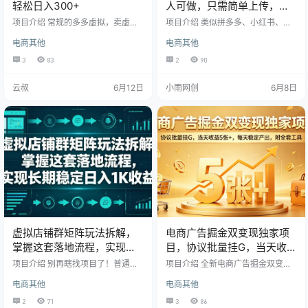
轻松日入300+
人可做，只需简单上传，不
用引流，最简单得网赚项目
项目介绍 常规的多多虚拟，卖虚拟
项目介绍 类似拼多多、小红书、闲
资料，做网盘拉新，兄弟们应该都
鱼出售虚拟商品 前期只要多付出一
电商其他
电商其他
见识过了。 但是，虚拟店铺配合短
点，后期就基本上属于躺赚了， 只
剧、浏览器拉新，也有新天地。一
要平台不倒闭，他就会带来源源不
3
83
2
90
天几百上千不等，不用拼多多结
断得收入 国内目前已经卷的没有任
算，第三方结算直接打款，绕开了
何空间，每天的引流把人能折磨
云叔
6月12日
小雨网创
6月8日
多多的限制，推广费，更是微乎其
死， 国外网站更开放，包容性更
微。白嫖拼多多，2026蓝海玩法
强，并且自带流量，利用信息差赚
钱
虚拟店铺群矩阵玩法拆解，
电商广告掘金双变现独家项
掌握这套落地流程，实现长
目，协议批量挂G，当天收益
期稳定日入1K收益
5张+，每天稳定产出，附全
项目介绍 别再瞎找项目了！普通人
项目介绍 全新电商广告掘金双变现
零成本、稳賺不赔的机会，就是这
套工具
风口项目来袭，手握独家实操玩
电商其他
电商其他
个拼多多虚拟电商新玩法，全程自
法，依托协议批量挂G模式轻松盈
动化运营，专门为小白量身打造！
利。项目打通双重收益渠道，盈利
2
71
3
86
不瞒大家说，现在大环境内卷严
方式多元，变现效率远超普通副