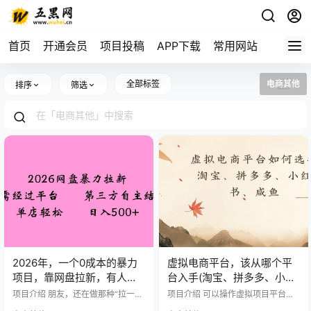
首页
开通会员
项目投稿
APP下载
常用网站
全部标签
电商其他
排序
筛选
2026年，一个0成本的暴力
虚拟电商平台，该从哪个平
项目，靠网盘拉新，有人一
台入手(淘宝、拼多多、小红
天就赚了500+，模式可复制
书)全攻略日入1000！
项目介绍 朋友，还在做那种“拉一个
项目介绍 可以操作虚拟项目平台很
算一个”的苦力项目吗？我告诉你，
多，每个平台都有自己的优势点，