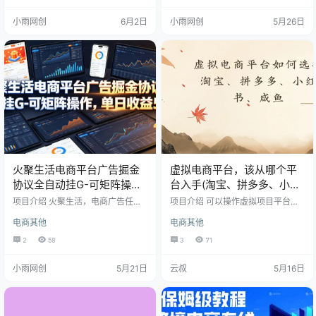
重，想找个低门槛、高收益、能长
业。 全程无需手动操作，开启挂G
小雨网创
6月2日
小雨网创
5月26日
期做的项目，真的太不容易了。而
即可自动运行，省去繁琐流程，新
咱们这套多多虚拟电商打法，全程
手也能快速上手。实测启动当天就
无死角覆盖，从启动到出单，所有
能斩获收益500+，日常运营收益稳
流程都给你安排明白，看完就能上
定持续输出，收入十分可观。 无需
手，不用浪费时间试错。 核心优势
高额投入，操作简单易复制，支持
拉满：软件自动发货、智能回复客
多账号批量放大收益。项目附赠全
户，不用人工值守，每天花几分钟
套实操工具与完整落地流程，从搭
看看店…
建账…
火聚生活电商平台广告掘金
虚拟电商平台，该从哪个平
协议全自动挂G-可矩阵操
台入手(淘宝、拼多多、小红
作，单日收益5张+
书、咸鱼)全攻略日入1000
项目介绍 火聚生活，电商广告任务
项目介绍 可以操作虚拟项目平台很
平台。协议脚本自动执行每日任
多，每个平台都有自己的优势点，
电商其他
电商其他
务，单号耗时3-5分钟，产出3-5金
并且操作玩法也不一样。所以新手
豆，1金豆价值10元左右。开启爬楼
操作前，需要根据自己情况，来选
2
58
3
71
模式后，单号日收益可达10-50金
择适合自己平台来操作。今天这期
豆。支持安卓手机、云手机、模拟
课程，就来系统分享各平台的优
小雨网创
5月21日
云叔
5月16日
器运行，可矩阵操作。
势，给你新手推荐。给出系统建
议。让新手快速获得结果，打造月
入1W+店铺