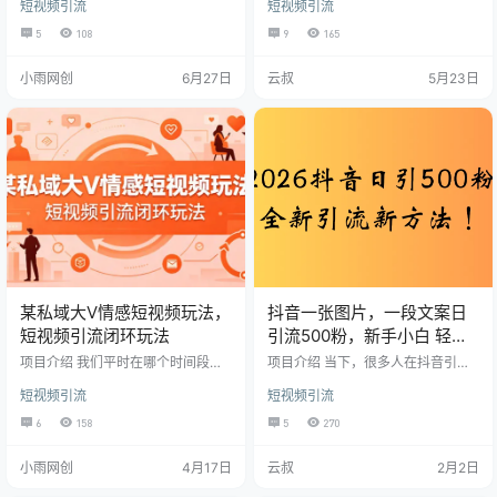
短视频引流
短视频引流
站），开发的一套软件工具，用于
类视频的特点是涨粉快，导流到私
采集各短视频平台潜在精准客户的
域变现能力强，一天几千块钱的收
5
108
9
165
信息工作平台 解决问题： 1、帮助
入＋引流上百人。具有视觉冲击的
客户寻找精准客户，不限行业，不
背景图加上黑灰揭秘的文案，总是
小雨网创
6月27日
云叔
5月23日
限地域 2、帮助客户找客户的同时，
让人很上头，下面这节课程就为大
可自动批量发布营销信息 3、自媒体
家详解讲解这个项目的玩法
用户起号，养号，自动点赞评论 4、
自媒体用户自动引流，增加曝光
量，飞速涨粉。 5、可以快速采集客
户相关信息 市场应用： 1、可线下
对实体商户进行销…
某私域大V情感短视频玩法，
抖音一张图片，一段文案日
短视频引流闭环玩法
引流500粉，新手小白 轻松
上手
项目介绍 我们平时在哪个时间段，
项目介绍 当下，很多人在抖音引流
最喜欢看短视频？我相信大多数人
创业粉时普遍存在认知误区。不少
短视频引流
短视频引流
的答案都是在晚上，特别是睡觉
人习惯发布项目拆解、工具推荐、
前。那么，在睡觉前这段时间里，
副业分享类视频，然而这类内容在
6
158
5
270
除了直播之外，大家最喜欢看哪些
抖音平台的流量表现并不理想。要
类型的短视频呢？毫无疑问，是美
知道，抖音对项目拆解类视频的审
小雨网创
4月17日
云叔
2月2日
食、喜剧搞笑、鸡汤和情感这四个
核监管十分严格，即便某条视频意
领域的流量最火爆。 而本期的教
外爆火，后续作品也可能遭遇流量