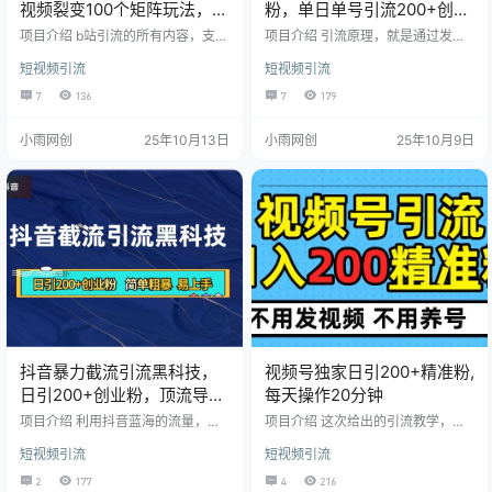
视频裂变100个矩阵玩法，搭
粉，单日单号引流200+创业
配全自动养号，发布，监控
粉，一套视频模板打通自热
项目介绍 b站引流的所有内容，支持
项目介绍 引流原理，就是通过发布
工具
引流各行业粉丝，网盘拉新，小说
流
背景音乐带点伤感、痛苦感觉的视
短视频引流
短视频引流
推文。适合矩阵玩法，日发千个作
频，故意制造焦虑，刺激赚钱欲
品轻轻松松 本教程主要包含了以下
望。那些本来就想赚钱，但是没门
7
136
7
179
几点 b站账号渠道和ip渠道 b站规则
路的人整天想着怎么赚钱就很痛苦
以及权重排版 b站自动养号配置（包
了，加点伤感音乐更容易让他们产
小雨网创
25年10月13日
小雨网创
25年10月9日
含内部哔哩哔哩硬币购买渠道） b站
生情绪共鸣，再配上简短的语言，
20天养成一个千粉3级超高权重账号
去刺激需要创业或者赚钱群体的痛
千粉账号自动回复设置引流的方法
点，他们就会更容易停留下来“意
如何用一个视频裂变出100个视频，
淫”，从而会去评论区进行评论或者
发到100个账号里面 作品自动发布
找路子、找项目。 这类视频之所以
配置 作品实时流量和状态监控工
能够深入人心，是因为它们从人性
具…
的角度出发，满足了人们的情感需
求。洪…
抖音暴力截流引流黑科技，
视频号独家日引200+精准粉,
日引200+创业粉，顶流导师
每天操作20分钟
内部课程，简单粗暴易上手
项目介绍 利用抖音蓝海的流量，精
项目介绍 这次给出的引流教学，不
准的赛道，进行对标博主的评论区
用发视频，不用养号，更不用漫长
短视频引流
短视频引流
点赞+关注+账号包装，引流到私
等待，每天操作20分钟，被动引流2
域。课程内容从0到1教小白如何引
00精准粉。主打一个一个省时省
2
177
4
216
流创业粉，日引流200+精准创业
力，有手就行。之前问我说不会剪