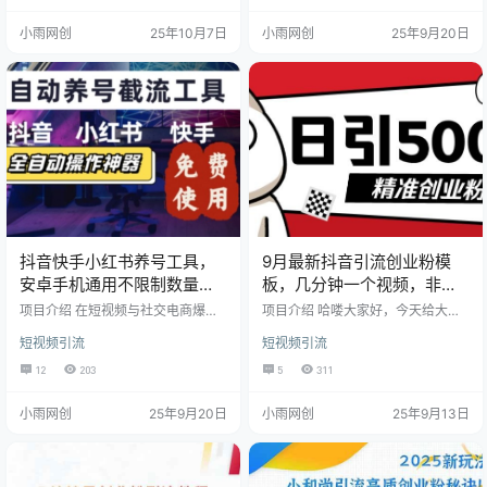
粉。让你看懂引流逻辑、带你学会
辑不会做内容的兄弟，今天有福
小雨网创
25年10月7日
小雨网创
25年9月20日
实操的每一个步骤。 课程目录 项目
了。 课程目录 引流思路 具体实操
介绍 项目介绍 注意事项
注意事项
抖音快手小红书养号工具，
9月最新抖音引流创业粉模
安卓手机通用不限制数量，
板，几分钟一个视频，非常
截流自热必备养号神器解放
暴力，小白直接可上手操作!
项目介绍 在短视频与社交电商爆发
项目介绍 哈喽大家好，今天给大家
双手【揭秘】
的时代，高效获取精准流量已成为
哦带来的项目是最新抖音引流创业
短视频引流
短视频引流
运营成败的关键。「三平台智能养
粉， 几分钟一个视频， 非常暴力，
号截流工具」，集养号、引流、截
小白直接可上手操作! 引流才是王
12
203
5
311
流于一体，彻底解放人力，让流量
道！有一种超牛的玩法，简单的 制
获取进入全自动化时代! ▶ 核心功能
作视频，轻松日引 500 + 粉丝， 然
小雨网创
25年9月20日
小雨网创
25年9月13日
亮点 全自动智能养号 AI算法模拟真
后导入私域开启变现之旅。别整那
人行为轨迹，自动完成点赞、浏
些复杂的手绘视频啦，咱这玩法简
览、互动等操作，快速提升账号活
单粗暴，还适合全网撒网。 别老沉
跃度与权重，规避平台风控，保障
迷于学习各种理论，得实战起来，
账号安全。 六大精准获客场景 同行
成为真正的引流高手。变现途径超