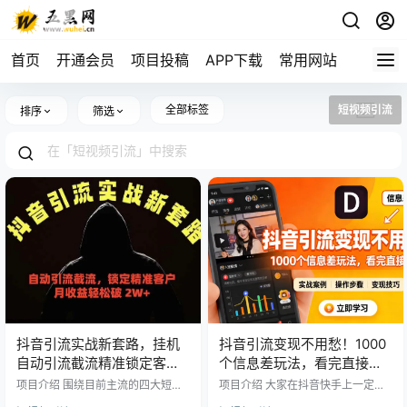
首页
开通会员
项目投稿
APP下载
常用网站
全部标签
短视频引流
排序
筛选
抖音引流实战新套路，挂机
抖音引流变现不用愁！1000
自动引流截流精准锁定客
个信息差玩法，看完直接上
户，月收益破 2W+
手
项目介绍 围绕目前主流的四大短视
项目介绍 大家在抖音快手上一定刷
频平台（抖音、小红书、快手、B
到过这种野路子信息差的视频，这