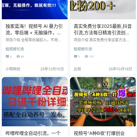
独家蓝海！视频号 AI 暴力引
真实免费分享2025最新,抖音
流，零后端 + 无脑操作，蓝
引流,方法每日精准引流创业
海项目先做先赚！
粉300＋
项目介绍 全程零后端投入，不用懂
项目介绍 真实免费分享这套方法看
技术、不用做售后，视频号 AI 引流
完就可以直接操作，很容易上手，
短视频引流
短视频引流
独家蓝海项目来了！纯傻瓜式操
不需要拍视频也不需要露脸。 看完
作，跟着流程无脑执行就能出结
少走弯路！！！我都会打包全部分
3
89
7
171
果，精准抓取潜在客户，流量变现
享出来！！！
快人一步。避开红海竞争，专属蓝
小雨网创
25年12月10日
云叔
25年10月16日
海赛道无内卷，新手也能秒上手，
不用搭建复杂体系，每天花点碎片
时间，就能实现稳定引流，早入局
早抢占流量红利！ 课程目录 项日原
理 项日介绍 准备工作和项目实操
哔哩哔哩全自动引流，一个
视频号“A种B收”打爆创业