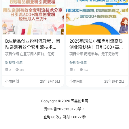
粉丝列表定向挖掘 短视频评论区深
多样，接广告、卖项目、 网盘拉
度渗透 团购评论区精准…
新、卖粉丝等等，只…
B站精品创业粉引流教程，团
2025新玩法小和尚引流高质
队亲测有效全套引流技术分
创业粉秘诀！日引300+高质
享，日引流300+精准粉
粉，抗封效果绝了，…
项目介绍 在互联网人面前，任何平
项目介绍 历经半年，走了无数弯
台都可以引流，B站也不例外，它除
路，交了无数学费。终于给兄弟们
短视频引流
短视频引流
了可以追剧、学习之外，也可以是
把这个方法测试出来了 本次课程非
一个很好的引流平台！ 为什么要在B
常详细建议大家反复观看 简单地
2
308
2
167
站做引流呢？因为它有几个特点：
说，就是通过ai绘画生成小和尚等人
秒收录、排名高、不怎么排斥引流
物，并通过一些工具实现视频动态
小雨网创
25年8月15日
小雨网创
25年8月12日
行为、对搬运作品不苛刻、推流的
化，发布到自媒体平台(如抖音、快
方式等于：抖音加百度加论坛。只
手，小红书等平台)，小和尚的形象
要你有内容，B站就给你流量，而这
和话语能够引起观众的好奇心和兴
个流量可以长期持续！ 短视频和长
趣，同时其蕴含一些认知类的一些
视频平台目前呈现三足鼎立的局
东西，引发观众的共鸣和思考达到
Copyright © 2026
五黑创业网
面，包括抖音、快手和B站。B站的
引流创业粉的目的。此外，由于AI技
豫ICP备2025133123号-1
日活用户接近1亿，与其他两个…
术的运用，使得制作过程相对…
查询 86 次，耗时 1.6022 秒