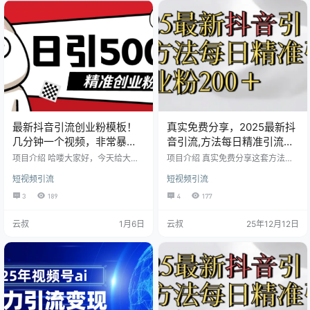
程，就是睡前四大流量赛道之一的
断层，这种不稳定的状态不仅难以
情感赛道 现代社会的人们面临着比
实现长效引流，还容易消磨创作者
过去更强的压力，他们面对的生活
的信心。 萝少在此分享一套目前抖
节奏加快、多样化的娱乐方式和网
音上安全有效的创业粉引流方案。
络信息的便利，导致作息规律紊
这套方法操作极简，只需一张图片
乱，休息不…
搭配一…
最新抖音引流创业粉模板！
真实免费分享，2025最新抖
几分钟一个视频，非常暴
音引流,方法每日精准引流创
力，小白直接可上手操作
业粉300＋
项目介绍 哈喽大家好，今天给大家
项目介绍 真实免费分享这套方法看
哦带来的项目是最新抖音引流创业
完就可以直接操作，很容易上手，
短视频引流
短视频引流
粉， 几分钟一个视频， 非常暴力，
不需要拍视频也不需要露脸。 看完
小白直接可上手操作! 引流才是王
少走弯路！！！我都会打包全部分
3
189
4
177
道！有一种超牛的玩法，简单的 制
享出来！！！
作视频，轻松日引 500 + 粉丝， 然
云叔
1月6日
云叔
25年12月12日
后导入私域开启变现之旅。别整那
些复杂的手绘视频啦，咱这玩法简
单粗暴，还适合全网撒网。 别老沉
迷于学习各种理论，得实战起来，
成为真正的引流高手。变现途径超
多样，接广告、卖项目、 网盘拉
新、卖粉丝等等，只…