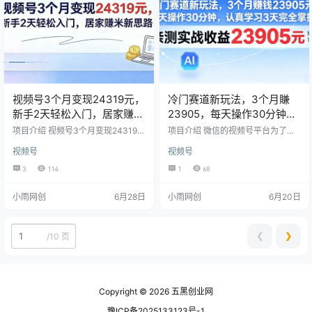
视频号3个月变现24319元，
冷门赛道新玩法，3个月賺
新手2天轻松入门，居家赚米
23905，每天操作30分钟，
新思路！
认真学习3天完全掌握
项目介绍 视频号3个月变现24319
项目介绍 微信的视频号平台为了抢
元，新手2天轻松入门，居家赚米新
夺流量市场，视频号的休闲小游戏
视频号
视频号
思路！
任务推出了Ai托管挂播的特定任务，
经过授权备案之后，利用Ai工具软
3
114
1
68
件，模仿真人在播，不需要人工，
不违规不封号，手机和电脑都可以
小雨网创
6月28日
小雨网创
6月20日
做，收入相对来说比较稳定!单号每
天都在100左右，不管兼职还是全职
都可以做!
❮
❯
/
10 页
Copyright © 2026
五黑创业网
豫ICP备2025133123号-1