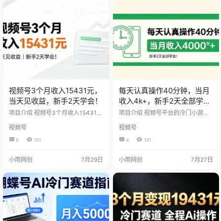
作效率。同时还会持续同步工具更
违规。 正常来讲，但凡是养生类的
新及常见问题解决方案，帮助大家
内容，多少都会涉及到医疗啊中医
少走弯路，更稳定地运行项目。
之类的内容，除非你有资格证书认
证才行。不然稍 微不注意，你说两
句直白的话，就容易违规。 …
视频号3个月收入15431元，
每天认真操作40分钟，当月
当天见收益，新手2天学会！
收入4k+，新手2天全部学
会！
项目介绍 视频号3个月收入15431
项目介绍 视频号平台的冷门小游戏
元，当天见收益，新手2天学会！
领域，视频号平台为了抢夺流量，
视频号
视频号
平台特定退出了小游戏挂播的任
务，经过授权备案之后，我们可以
5
101
4
131
利用特定Ai工具和软件，模仿真人开
播的状态，设置之后，全程不需要
小雨网创
7月29日
小雨网创
7月27日
人工，收入相对来说比较稳定，平
均每天收入在100+左右，月收入在
4到5k左右!