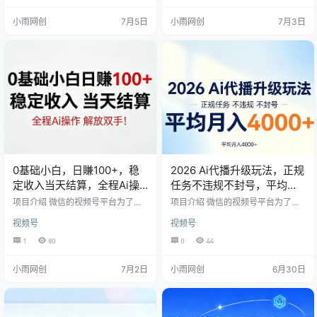
务，然后满20提现。之前做的平台
工，不违规不封号，手机和电脑都
小雨网创
7月5日
小雨网创
7月3日
活了两年多，所以这个平台肯定也
可以做，收入相对来说比较稳定!单
不会太差!估计活个几个月，一年都
号每天都在100左右，不管副业还是
不成问题。后续7月份听说还会上线
全职都可以做
抖音任务。是个很长期对项目，号
多的可以多賺。
0基础小白，日賺100+，稳
2026 Ai代播升级玩法，正规
定收入当天结算，全程Ai操
任务不违规不封号，平均月
作，解放双手
入4k+
项目介绍 微信的视频号平台为了抢
项目介绍 微信的视频号平台为了抢
夺流量市场，视频号的休闲小游戏
夺流量市场，视频号的休闲小游戏
视频号
视频号
任务推出了Ai托管挂播的特定任务，
任务推出了Ai托管挂播的特定任务，
经过授权备案之后，利用Ai工具和软
经过授权备案之后，利用Ai工具和软
1
80
0
44
件，模仿真人在播，不需要人工，
件，模仿真人在播，不需要人工，
不违规不封号，手机和电脑都可以
不违规不封号，手机和电脑都可以
小雨网创
7月2日
小雨网创
6月30日
做收入相对来说比较稳定!单号每天
做，收入相对来说比较稳定!单号每
都在100左右，不管兼职还是全职都
天都在100左右，不管兼职还是全职
可以做
都可以做!