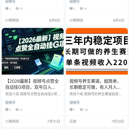
视频号
视频号
平台特定退出了小游戏挂播的任
感类，文化类视频都比较看重，我
务，经过授权备案之后，我们可以
们此次带来的就是关于情感类的感
6
77
5
90
利用特定Ai工具和软件，模仿真人开
人视频类目的制作玩法，通过短视
播的状态，设置之后，全程不需要
频引起情感共鸣，带来流量进行流
小雨网创
8月6日
小雨网创
8月4日
人工，收入相对来说比较稳定，平
量变现，收益来源主要依靠视频号
均每天收入在100+左右，月收入在
的视频分成计划变现，我们制作视
4到5K左右!
频，引来流量，官方会在视频下方
投放广告，有客户点击广告，我们
就有米，只要你坚持更新，收益不
会比你工作的工资底 微信视频号感
人瞬间绘画，视频号中老年人居多
流量超…
【2026最新】视频号点赞全
视频号养生赛道，超简单，
自动挂G项目，双号日入
长期稳定可做，有人月入
700+，零基础保姆级教程
3w+
项目介绍 视频号点赞全自动挂G项
项目介绍 视频号的养生赛道目前比
（附全套工具）
目，支持手工操作和自动挂G两种模
起其他赛道来讲，无论流量或者带
视频号
视频号
式，新手也能快速上手。本课程将
货出单会比其他容易很多。在没有
从项目原理、前期准备、完整实操
开播的情况下，一条视频的佣金220
3
62
3
126
到注意事项进行全流程讲解，帮助
0。 也正是因为目前视频号相对好
大家快速搭建项目。课程配套团队
做，也出现了一大批所谓的培训博
小雨网创
7月31日
云叔
7月29日
内部挂机脚本及详细使用教程，可
主。自己都没弄明白呢，就开始割
支持多账号矩阵运行，提高整体操
韭菜。从而导 致很多人反馈，总是