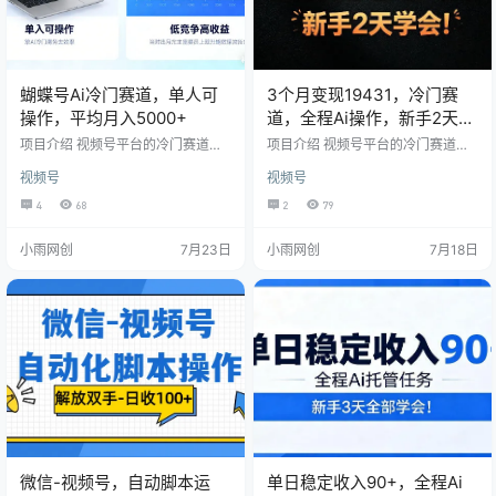
蝴蝶号Ai冷门赛道，单人可
3个月变现19431，冷门赛
操作，平均月入5000+
道，全程Ai操作，新手2天学
会！
项目介绍 视频号平台的冷门赛道，
项目介绍 视频号平台的冷门赛道，
经过长期的实际操作以及更新，目
经过长期的实际操作以及更新，目
视频号
视频号
前技术已经成熟，收入也是达到了
前技术已经成熟，收入也是达到了
持续稳定的状态，3个月变现1.9W，
持续稳定的状态，3个月变现1.9W，
4
68
2
79
全程都是Ai操作，不需要人工，不管
全程都是Ai操作，不需要人工，不管
兼职还是全职都可以做，踏踏实实
jian职还是全职都可以做，踏踏实实
小雨网创
7月23日
小雨网创
7月18日
学习，2天就能全部掌握，主要做的
学习，2天就能全部掌握，主要做的
是Ai挂播的任务，经过官方授权之后
是Ai挂播的任务，经过官方授权之后
拿到官方的收入!
拿到官方的收入!
微信-视频号，自动脚本运
单日稳定收入90+，全程Ai