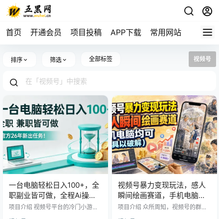
首页
开通会员
项目投稿
APP下载
常用网站
全部标签
视频号
排序
筛选
一台电脑轻松日入100+，全
视频号暴力变现玩法，感人
职副业皆可做，全程Ai操
瞬间绘画赛道，手机电脑均
作，无需人工
可
项目介绍 视频号平台的冷门小游戏
项目介绍 众所周知，视频号的群体
领域，视频号平台为了抢夺流量，
基本都在中老年人，平台对一些情