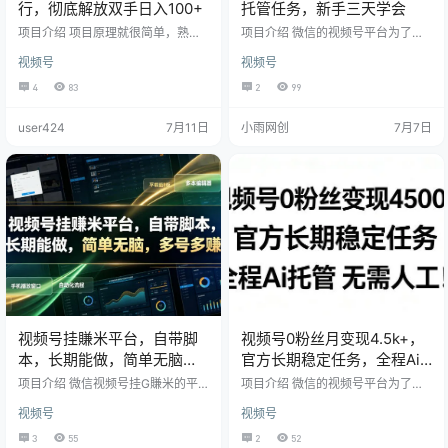
行，彻底解放双手日入100+
托管任务，新手三天学会
项目介绍 项目原理就很简单，熟悉
项目介绍 微信的视频号平台为了抢
自媒体的人都明白，不少创作收益
夺流量市场，视频号的休闲小游戏
视频号
视频号
是存在一定门槛的，像视频号创作
任务推出了Ai托管挂播的特定任务，
者分成计划，就规定必须要有 100
经过授权备案之后，利用心i工具和
4
83
2
99
个 粉丝，点赞，关注量上不去的
软件，模仿真人在播，不需要人
情况 有些人认为这太难实现了，便
工，不违规不封号，手机和电脑都
user424
7月11日
小雨网创
7月7日
会通过一些途径，花钱来获取这个
可以做，收入相对来说比较稳定!单
条件，挂机托管就是为这类人群服
号每天都在100左右，不管副业还是
务的，收益也来自于这类人群 这个
全职都可以做
挂机项目非常简单，你可能熟悉类
似的悬赏平台：许多博主在这些平
台上发布任务，例如让人点赞关注
或评论留言等 而视…
视频号挂賺米平台，自带脚
视频号0粉丝月变现4.5k+，
本，长期能做，简单无脑，
官方长期稳定任务，全程Ai
多号多賺
托管无需人工
项目介绍 微信视频号挂G賺米的平
项目介绍 微信的视频号平台为了抢
台由于疯控和各种限制导致挂G收益
夺流量市场，视频号的休闲小游戏
视频号
视频号
很低，所以今天最新推出了手动做
任务推出了Ai托管挂播的特定任务，
单的新平台，也自带全自动脚本，
经过授权备案之后，利用心i工具和
3
55
2
52
做一单大概一毛钱几秒钟一个任
软件，模仿真人在播，不需要人